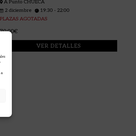
A Punto CHUECA
2 diciembre
19:30 - 22:00
PLAZAS AGOTADAS
70,00€
VER DETALLES
ales
o
 a