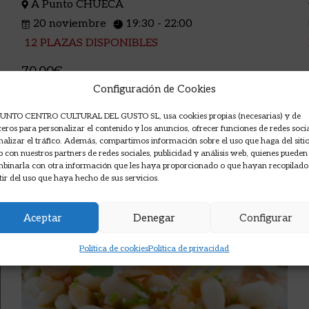
A Punto CHUECA
20 noviembre
19:30 - 22:00
12 PLAZAS DISPONIBLES
70,00€
Configuración de Cookies
VER DETALLES
UNTO CENTRO CULTURAL DEL GUSTO SL, usa cookies propias (necesarias) y de
ceros para personalizar el contenido y los anuncios, ofrecer funciones de redes soci
nalizar el tráfico. Además, compartimos información sobre el uso que haga del siti
 con nuestros partners de redes sociales, publicidad y análisis web, quienes pueden
binarla con otra información que les haya proporcionado o que hayan recopilado
Presencial
tir del uso que haya hecho de sus servicios.
Aceptar
Denegar
Configurar
Política de cookies
Política de privacidad