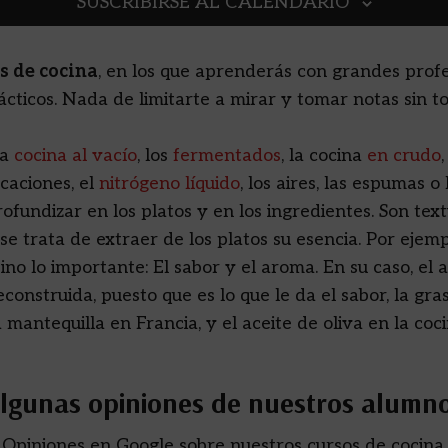
SUSCRIBIRSE AL CALENDARIO
s de cocina
, en los que aprenderás con grandes profe
cticos. Nada de limitarte a mirar y tomar notas sin to
la
cocina al vacío
, los
fermentados
, la cocina
en crudo
icaciones, el
nitrógeno líquido
, los aires, las espumas o 
ofundizar en los platos y en los ingredientes. Son tex
 trata de extraer de los platos su esencia. Por ejemplo
ino lo importante: El sabor y el aroma. En su caso, el a
construida, puesto que es lo que le da el sabor, la grasa
la mantequilla en Francia, y el aceite de oliva en la co
lgunas opiniones de nuestros alumn
Opiniones en Google sobre nuestros cursos de cocina.