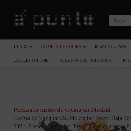
TIENDA
ESCUELA DE COCINA
REGALA CURSOS
ESCUELA ON LINE
ASESORÍA GASTRONÓMICA
PRO
Próximos cursos de cocina en Madrid
Cocina de Vanguardia, Molecular, Vacío, Baja T
Sifón. Presenciales y on line ¡Elige el que estás 