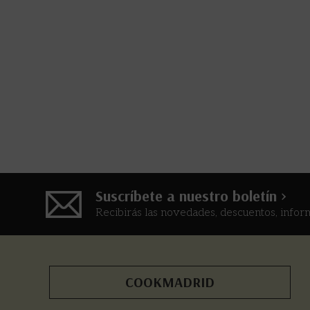
Suscríbete a nuestro boletín >
Recibirás las novedades, descuentos, infor
COOKMADRID