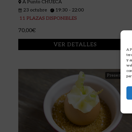
A Punto CHUECA
23 octubre
19:30 - 22:00
11 PLAZAS DISPONIBLES
70,00€
VER DETALLES
A P
ter
y a
web
com
Presencial
par