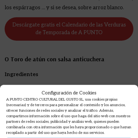
los espárragos … y si se desea, sobre arroz blanco.
Descárgate gratis el Calendario de las Verduras
de Temporada de A PUNTO
O Toro de atún con salsa anticuchera
Ingredientes
Cebolla morada
Configuración de Cookies
A PUNTO CENTRO CULTURAL DEL GUSTO SL, usa cookies propias
Cebolleta
(necesarias) y de terceros para personalizar el contenido y los anuncios,
ofrecer funciones de redes sociales y analizar el tráfico. Además,
compartimos información sobre el uso que haga del sitio web con nuestros
Calabacin en rodajas
partners de redes sociales, publicidad y análisis web, quienes pueden
combinarla con otra información que les haya proporcionado o que hayan
Esparragos verdes
recopilado a partir del uso que haya hecho de sus servicios.