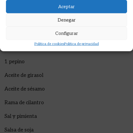
Aceptar
Pak choi
Denegar
Berenjena en bastoncitos
Configurar
Coliflor
Política de cookies
Política de privacidad
Rabanitos
1 pepino
Aceite de girasol
Aceite de sésamo
Rama de cilantro
Sal y pimienta
Salsa de soja