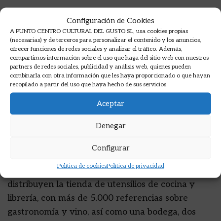
En nuestra librería gastronómica podrás
Configuración de Cookies
encontrar libros sobre alimentación macrobiótica,
A PUNTO CENTRO CULTURAL DEL GUSTO SL, usa cookies propias
(necesarias) y de terceros para personalizar el contenido y los anuncios,
legumbres y cereales, de cocina asiática, española
ofrecer funciones de redes sociales y analizar el tráfico. Además,
y de cualquier otro país. Además de cocina de
compartimos información sobre el uso que haga del sitio web con nuestros
partners de redes sociales, publicidad y análisis web, quienes pueden
autor, cocina temática, libros de técnicas
combinarla con otra información que les haya proporcionado o que hayan
culinarias, panadería, pastelería y postres.
recopilado a partir del uso que haya hecho de sus servicios.
Aceptar
También tenemos libros sobre enología, cócteles,
destilados, zumos. En definitiva, libros sobre todo
Denegar
lo que se pueda beber o comer.
Configurar
El local, de más de 400 metros cuadrados de
Política de cookies
Política de privacidad
espacio, cuenta con dos plantas. En ellas se
distribuyen la tienda de utensilios de cocina y
librería, con más de 5.000 referencias sobre
gastronomía y vino, así como una bodega, dos