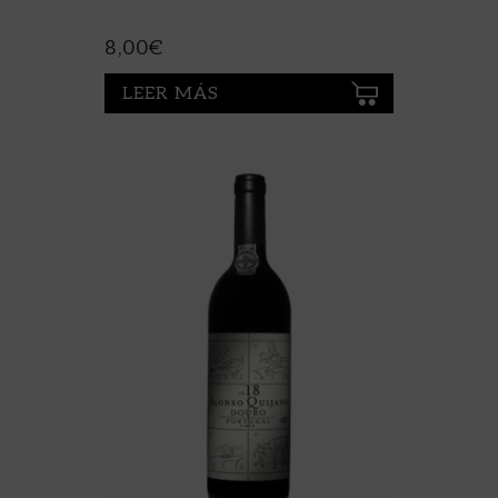
TINTORERA
8,00
€
LEER MÁS