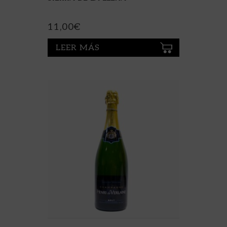
11,00
€
LEER MÁS