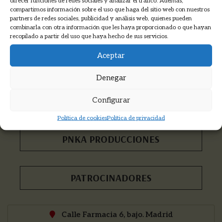
ofrecer funciones de redes sociales y analizar el tráfico. Además,
compartimos información sobre el uso que haga del sitio web con nuestros
partners de redes sociales, publicidad y análisis web, quienes pueden
Suscríbete a nuestro boletín >
combinarla con otra información que les haya proporcionado o que hayan
recopilado a partir del uso que haya hecho de sus servicios.
Recibirás las novedades, descuentos,
información de cursos y mucho más...
Aceptar
Denegar
COOKMADRID
Configurar
Política de cookies
Política de privacidad
PNKA PRODUCCIONES
PATROCINADORES
Calle Farmacia 6, bajo. Madrid