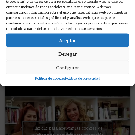
(necesarias) y de terceros para personalizar el contenido y los anuncios,
nuestra identidad a través de los sentidos, las ganas
ofrecer funciones de redes sociales y analizar el tráfico. Además,
de indagar y conocer utilizando siempre nuestro
compartimos información sobre el uso que haga del sitio web con nuestros
partners de redes sociales, publicidad y análisis web, quienes pueden
paladar, olfato y gusto. Una de las últimas novedades
combinarla con otra información que les haya proporcionado o que hayan
recopilado a partir del uso que haya hecho de sus servicios.
de la periodista y escritora Raquel Martos, que
tuvimos el placer de tener en nuestro centro. Ah, y si
Aceptar
entre capítulo y capítulo te entra el hambre (¡qué
Denegar
seguro!) también encontrarás recetas para poder
hacer tus pinitos en casa y llevarte un trocito de
Configurar
ficción a la boca.
Política de cookies
Política de privacidad
Haz clic para aceptar las cookies de