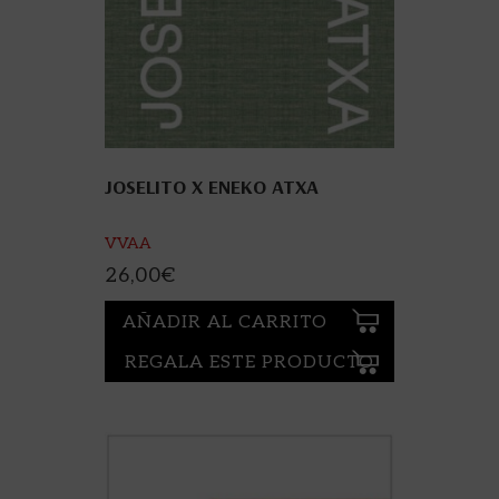
JOSELITO X ENEKO ATXA
VVAA
26,00
€
AÑADIR AL CARRITO
REGALA ESTE PRODUCTO