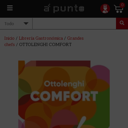
0
Inicio
/
Librería Gastronómica
/
Grandes
chefs
/ OTTOLENGHI COMFORT