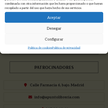
Recibirás las novedades, descuentos,
combinarla con otra información que les haya proporcionado o que hayan
información de cursos y mucho más...
recopilado a partir del uso que haya hecho de sus servicios.
Aceptar
Denegar
COOKMADRID
Configurar
PNKA PRODUCCIONES
Política de cookies
Política de privacidad
PATROCINADORES
Calle Farmacia 6, bajo. Madrid
info@apuntolibreria.com