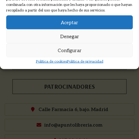
Recibirás las novedades, descuentos,
combinarla con otra información que les haya proporcionado o que hayan
información de cursos y mucho más...
recopilado a partir del uso que haya hecho de sus servicios.
Aceptar
Denegar
COOKMADRID
Configurar
PNKA PRODUCCIONES
Política de cookies
Política de privacidad
PATROCINADORES
Calle Farmacia 6, bajo. Madrid
info@apuntolibreria.com