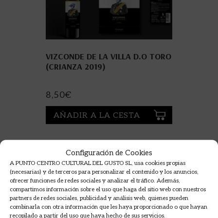
VIZCONDE DE LA VILLA D.O TORO
(CRIANZA 2019)
8,50
€
AÑADIR A LA CESTA
Configuración de Cookies
A PUNTO CENTRO CULTURAL DEL GUSTO SL, usa cookies propias
(necesarias) y de terceros para personalizar el contenido y los anuncios,
ofrecer funciones de redes sociales y analizar el tráfico. Además,
compartimos información sobre el uso que haga del sitio web con nuestros
partners de redes sociales, publicidad y análisis web, quienes pueden
combinarla con otra información que les haya proporcionado o que hayan
recopilado a partir del uso que haya hecho de sus servicios.