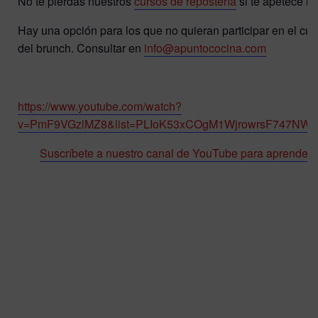
No te pierdas nuestros
cursos de repostería
si te apetece m
Hay una opción para los que no quieran participar en el curso
del brunch. Consultar en
info@apuntococina.com
https://www.youtube.com/watch?
v=PmF9VGzlMZ8&list=PLIoK53xCOgM1WjrowrsF747NWW
Suscríbete a nuestro canal de YouTube para aprender