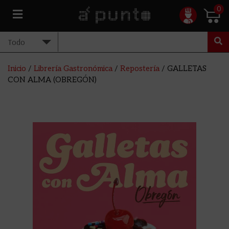
0
Inicio
/
Librería Gastronómica
/
Repostería
/ GALLETAS
CON ALMA (OBREGÓN)