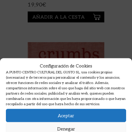
19,90
€
AÑADIR A LA CESTA
Configuración de Cookies
A PUNTO CENTRO CULTURAL DEL GUSTO SL, usa cookies propias
(necesarias) y de terceros para personalizar el contenido y los anuncios,
ofrecer funciones de redes sociales y analizar el tráfico. Además,
compartimos información sobre el uso que haga del sitio web con nuestros
partners de redes sociales, publicidad y análisis web, quienes pueden
combinarla con otra información que les haya proporcionado o que hayan
recopilado a partir del uso que haya hecho de sus servicios.
Aceptar
Denegar