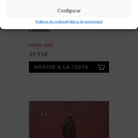
Configurar
Política de cookies
Política de privacidad
CRUMBS
MIMS, BEN
39,95
€
AÑADIR A LA CESTA