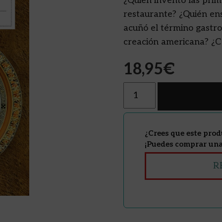
¿Quién inventó las pri
restaurante? ¿Quién en
acuñó el término gastr
creación americana? ¿Co
18,95
€
Cantidad
¿Crees que este prod
¡Puedes comprar una 
R