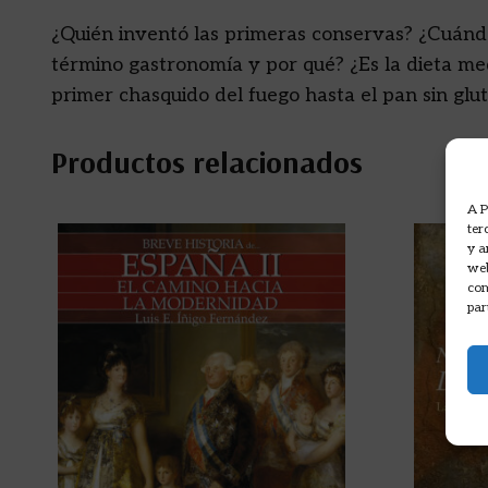
¿Quién inventó las primeras conservas? ¿Cuándo
término gastronomía y por qué? ¿Es la dieta med
primer chasquido del fuego hasta el pan sin glut
Productos relacionados
A P
ter
y a
web
com
par