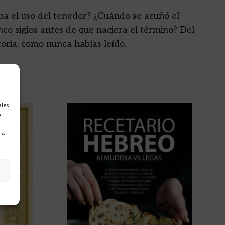
pa el uso del tenedor? ¿Cuándo se acuñó el
co siglos antes de que naciera el término? Del
toria, como nunca habías leído.
ales
o
 a