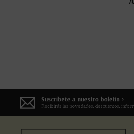
A
Suscríbete a nuestro boletín >
Recibirás las novedades, descuentos, infor