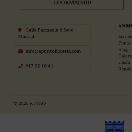
COOKMADRID
APUN
Calle Farmacia 6, bajo.
Madrid
Escuel
Punto
Blog
info@apuntolibreria.com
Calend
Cesta 
917 02 10 41
Regala
© 2026
A Punto