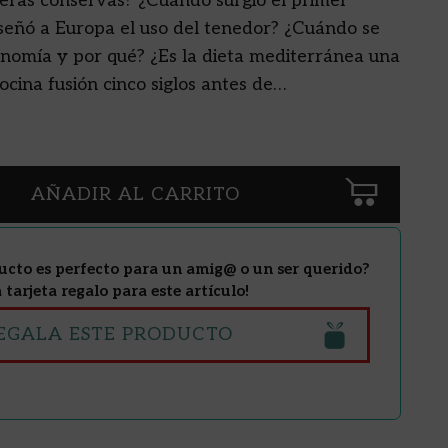
meras conservas? ¿Cuándo surgió el primer
señó a Europa el uso del tenedor? ¿Cuándo se
onomía y por qué? ¿Es la dieta mediterránea una
cina fusión cinco siglos antes de…
AÑADIR AL CARRITO
ucto es perfecto para un amig@ o un ser querido?
tarjeta regalo para este artículo!
EGALA ESTE PRODUCTO