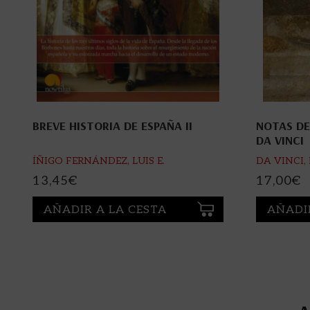
BREVE HISTORIA DE ESPAÑA II
NOTAS DE
DA VINCI
ÍÑIGO FERNÁNDEZ, LUIS E.
DA VINCI
13,45
€
17,00
€
AÑADIR A LA CESTA
AÑADI