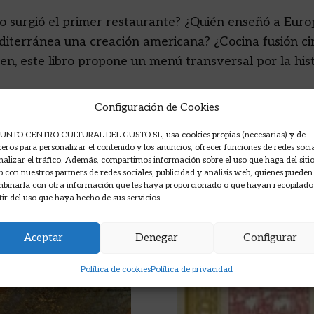
 surgió el primer restaurante? ¿Quién enseñó a Euro
iterránea una creación americana? ¿Cocina fusión cin
en, este libro propone un menú transversal por la his
Configuración de Cookies
UNTO CENTRO CULTURAL DEL GUSTO SL, usa cookies propias (necesarias) y de
ceros para personalizar el contenido y los anuncios, ofrecer funciones de redes soci
nalizar el tráfico. Además, compartimos información sobre el uso que haga del siti
 con nuestros partners de redes sociales, publicidad y análisis web, quienes pueden
binarla con otra información que les haya proporcionado o que hayan recopilado
tir del uso que haya hecho de sus servicios.
Aceptar
Denegar
Configurar
Política de cookies
Política de privacidad