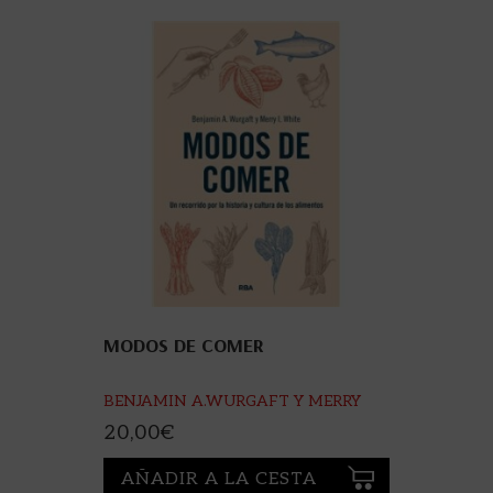
MODOS DE COMER
BENJAMIN A.WURGAFT Y MERRY
L.WHITE
20,00
€
AÑADIR A LA CESTA