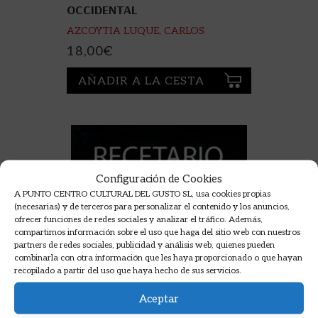
OCCIDENTAL
AZCOYTIA LUQUE, CARLOS
18,00
€
AÑADIR A LA CESTA
Configuración de Cookies
A PUNTO CENTRO CULTURAL DEL GUSTO SL, usa cookies propias
(necesarias) y de terceros para personalizar el contenido y los anuncios,
ofrecer funciones de redes sociales y analizar el tráfico. Además,
compartimos información sobre el uso que haga del sitio web con nuestros
partners de redes sociales, publicidad y análisis web, quienes pueden
combinarla con otra información que les haya proporcionado o que hayan
recopilado a partir del uso que haya hecho de sus servicios.
Aceptar