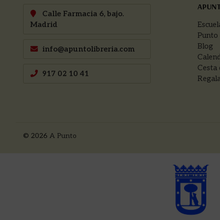
APUN
Calle Farmacia 6, bajo.
Madrid
Escuel
Punto
Blog
info@apuntolibreria.com
Calend
Cesta 
917 02 10 41
Regala
© 2026
A Punto