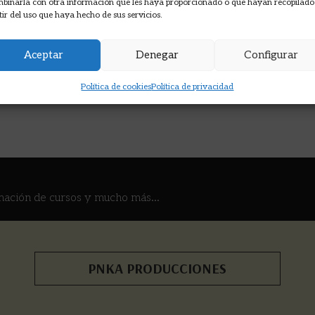
binarla con otra información que les haya proporcionado o que hayan recopilado
tir del uso que haya hecho de sus servicios.
Aceptar
Denegar
Configurar
Política de cookies
Política de privacidad
mación de cursos y mucho más...
PNKA PRODUCCIONES