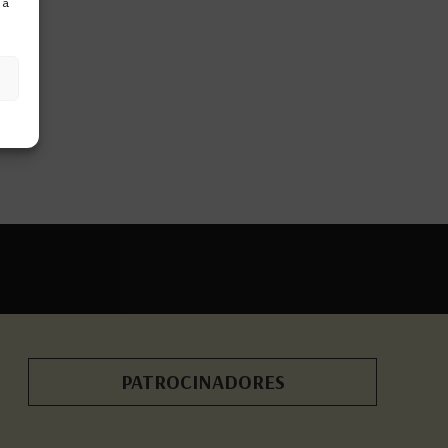
 a
PATROCINADORES