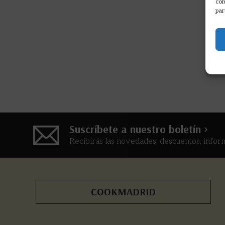
com
par
Suscríbete a nuestro boletín >
Recibirás las novedades, descuentos, infor
COOKMADRID