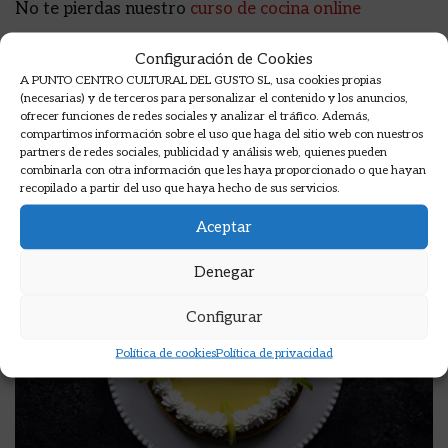
No te pierdas nuestro
curso de cocina online
Configuración de Cookies
A PUNTO CENTRO CULTURAL DEL GUSTO SL, usa cookies propias
(necesarias) y de terceros para personalizar el contenido y los anuncios,
Categoría:
Recetas
| Comentarios: 0
ofrecer funciones de redes sociales y analizar el tráfico. Además,
compartimos información sobre el uso que haga del sitio web con nuestros
partners de redes sociales, publicidad y análisis web, quienes pueden
combinarla con otra información que les haya proporcionado o que hayan
Cursos relacionados
recopilado a partir del uso que haya hecho de sus servicios.
Aceptar
Denegar
Configurar
Política de cookies
Política de privacidad