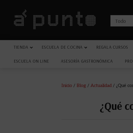
TIENDA
ESCUELA DE COCINA
REGALA CURSOS
ESCUELA ON LINE
ASESORÍA GASTRONÓMICA
PRO
Inicio
/
Blog
/
Actualidad
/
¿Qué com
¿Qué co