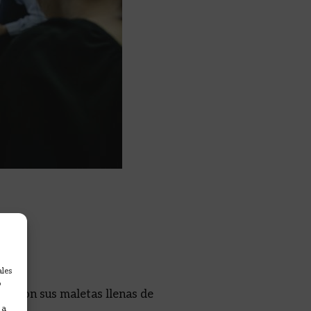
oria:
ales
o
pón con sus maletas llenas de
 a