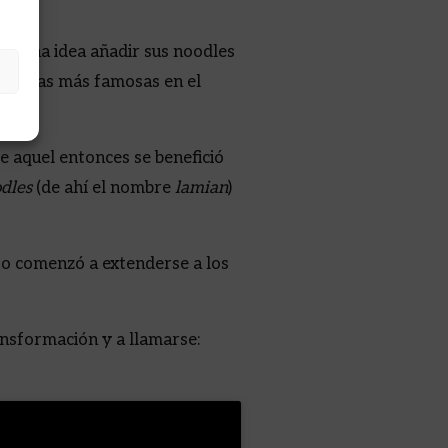
 buena idea añadir sus noodles
as sopas más famosas en el
 de aquel entonces se benefició
dles
(de ahí el nombre
lamian
)
o comenzó a extenderse a los
ansformación y a llamarse: