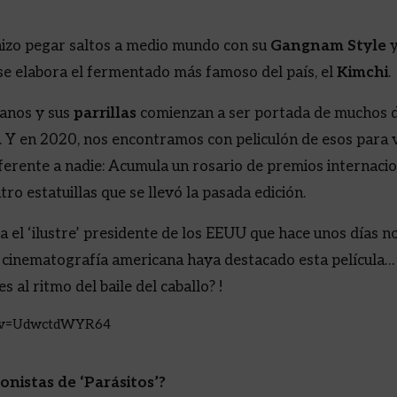
izo pegar saltos a medio mundo con su
Gangnam Style
y
se elabora el fermentado más famoso del país, el
Kimchi
.
eanos y sus
parrillas
comienzan a ser portada de muchos d
. Y en 2020, nos encontramos con peliculón de esos para 
ferente a nadie: Acumula un rosario de premios internacion
ro estatuillas que se llevó la pasada edición.
a el ‘ilustre’ presidente de los EEUU que hace unos días 
a cinematografía americana haya destacado esta película…
 al ritmo del baile del caballo? !
h?v=UdwctdWYR64
nistas de ‘Parásitos’?