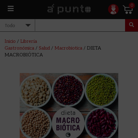
0
Inicio
/
Librería
Gastronómica
/
Salud
/
Macrobiotica
/ DIETA
MACROBIÓTICA