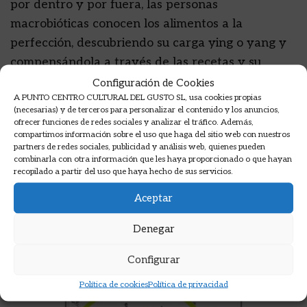
por dentro y por fuera, las personas
macrobióticas conocen los alimentos a la
perfección, descubriendo su carga ying o yang y
compensándola a través de las recetas y su
manera de prepararlas.
Configuración de Cookies
A PUNTO CENTRO CULTURAL DEL GUSTO SL, usa cookies propias
(necesarias) y de terceros para personalizar el contenido y los anuncios,
Productos relacionados
ofrecer funciones de redes sociales y analizar el tráfico. Además,
compartimos información sobre el uso que haga del sitio web con nuestros
partners de redes sociales, publicidad y análisis web, quienes pueden
combinarla con otra información que les haya proporcionado o que hayan
recopilado a partir del uso que haya hecho de sus servicios.
Aceptar
Denegar
Configurar
Política de cookies
Política de privacidad