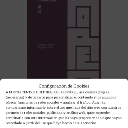
Configuración de Cookies
A PUNTO CENTRO CULTURAL DEL GUSTO SL, usa cookies propias
(necesarias) y de terceros para personalizar el contenido y los anuncios,
THE KOREAN COOKBOOK
ofrecer funciones de redes sociales y analizar el tráfico. Además,
compartimos información sobre el uso que haga del sitio web con nuestros
partners de redes sociales, publicidad y análisis web, quienes pueden
CHOI, JUNGYOON ; PARK,
combinarla con otra información que les haya proporcionado o que hayan
JUNGHYUN
recopilado a partir del uso que haya hecho de sus servicios.
49,95
€