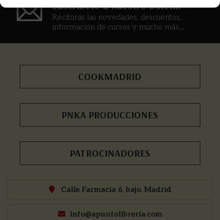
Suscríbete a nuestro boletín >
Recibirás las novedades, descuentos,
información de cursos y mucho más...
COOKMADRID
PNKA PRODUCCIONES
PATROCINADORES
Calle Farmacia 6, bajo. Madrid
info@apuntolibreria.com