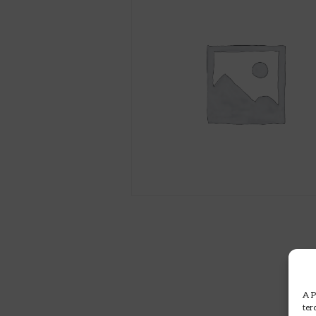
A P
ter