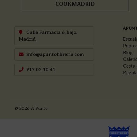
COOKMADRID
APUN
Calle Farmacia 6, bajo.
Madrid
Escuel
Punto
Blog
info@apuntolibreria.com
Calend
Cesta 
917 02 10 41
Regala
© 2026
A Punto