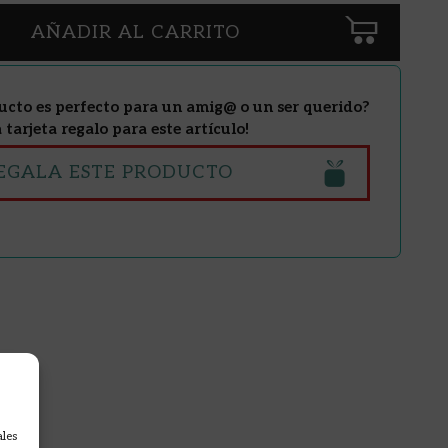
AÑADIR AL CARRITO
ucto es perfecto para un amig@ o un ser querido?
tarjeta regalo para este artículo!
EGALA ESTE PRODUCTO
ales