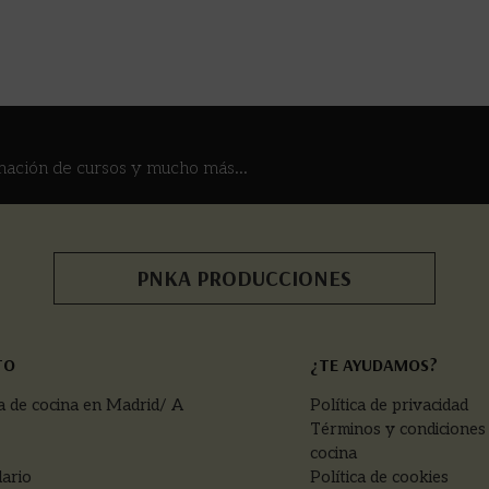
ular. Muchas gracias.
mación de cursos y mucho más...
PNKA PRODUCCIONES
TO
¿TE AYUDAMOS?
a de cocina en Madrid/ A
Política de privacidad
Términos y condiciones
cocina
ario
Política de cookies