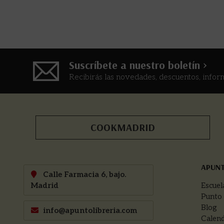
arroces y la molec
Suscríbete a nuestro boletín >
Recibirás las novedades, descuentos, infor
COOKMADRID
APUN
Calle Farmacia 6, bajo.
Madrid
Escuel
Punto
Blog
info@apuntolibreria.com
Calend