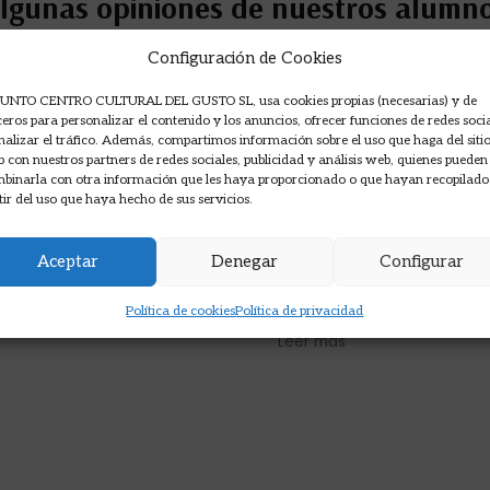
lgunas opiniones de nuestros alumn
Opiniones en Google sobre nuestros cursos de cocina.
Configuración de Cookies
UNTO CENTRO CULTURAL DEL GUSTO SL, usa cookies propias (necesarias) y de
ceros para personalizar el contenido y los anuncios, ofrecer funciones de redes soci
nalizar el tráfico. Además, compartimos información sobre el uso que haga del siti
reno Sanz
Carlos Moreno p
 con nuestros partners de redes sociales, publicidad y análisis web, quienes pueden
hace 1 mes
binarla con otra información que les haya proporcionado o que hayan recopilado
tir del uso que haya hecho de sus servicios.
eriencia para cocineros
Profesional. Iñigo nos ha
queremos avanzar en
alta cocina mediterránea
Aceptar
Denegar
Configurar
 Hice con mi hijo "Alta
cantidad de contenido y
ea" y ha sido todo un
que sea ameno, divertido 
Política de cookies
Política de privacidad
o el menú publicado en la
Repetiré con cualquier otr
Leer más
mportancia. Nos vamos
 conocimientos para
cnicas de cocina y afinar
al, y medios de sobra.
 docente. El resto el
 y solicito. A por lo