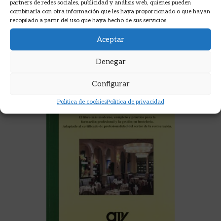
partners de redes sociales, publicidad y análisis web, quienes pueden
combinarla con otra información que les haya proporcionado o que hayan
AÑADIR A LA CESTA
recopilado a partir del uso que haya hecho de sus servicios.
Aceptar
Denegar
Configurar
Política de cookies
Política de privacidad