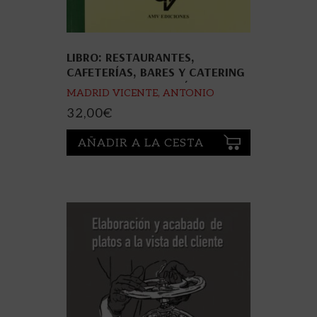
LIBRO: RESTAURANTES,
CAFETERÍAS, BARES Y CATERING
MANUAL MANUAL PRÁCTICO.
MADRID VICENTE, ANTONIO
ISBN:
32,00
€
AÑADIR A LA CESTA