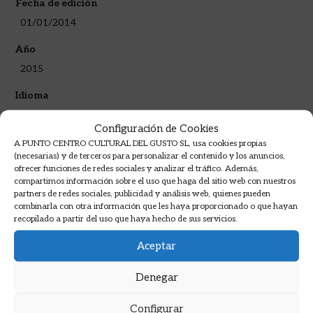
Fecha de edición
01/01/2014
Año
2015
Idioma
Castellano
Configuración de Cookies
Formato
A PUNTO CENTRO CULTURAL DEL GUSTO SL, usa cookies propias
(necesarias) y de terceros para personalizar el contenido y los anuncios,
Cartoné
ofrecer funciones de redes sociales y analizar el tráfico. Además,
compartimos información sobre el uso que haga del sitio web con nuestros
partners de redes sociales, publicidad y análisis web, quienes pueden
Sinopsis
combinarla con otra información que les haya proporcionado o que hayan
recopilado a partir del uso que haya hecho de sus servicios.
Aceptar
El olivo, el trigo y la vid son los únicos cultivos
autóctonos de los países mediterráneos; las
Denegar
restantes plantas proceden de otras latitudes.
Configurar