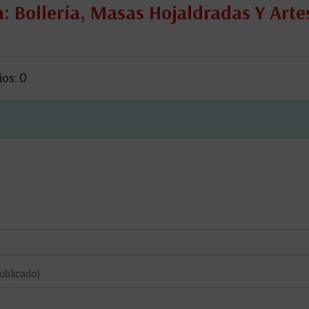
: Bollería, Masas Hojaldradas Y Art
os: 0
ublicado)