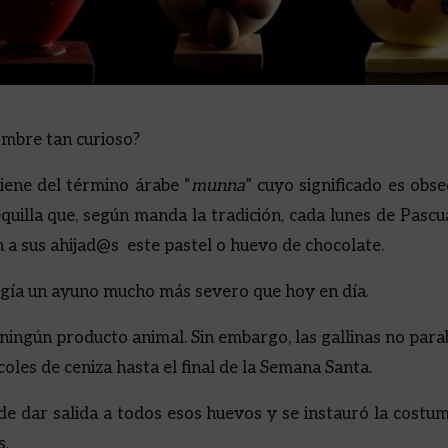
ombre tan curioso?
ene del término árabe “
munna
” cuyo significado es obse
uilla que, según manda la tradición, cada lunes de Pascua
n a sus ahijad@s este pastel o huevo de chocolate.
gía un ayuno mucho más severo que hoy en día.
ningún producto animal. Sin embargo, las gallinas no par
les de ceniza hasta el final de la Semana Santa.
 dar salida a todos esos huevos y se instauró la costum
s.