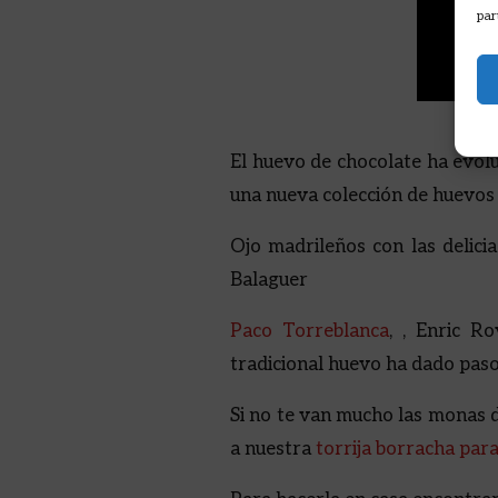
par
El huevo de chocolate ha evolu
una nueva colección de huevos
Ojo madrileños con las delici
Balaguer
Paco Torreblanca
, , Enric R
tradicional huevo ha dado paso 
Si no te van mucho las monas d
a nuestra
torrija borracha par