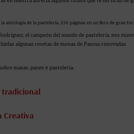
s en nuestra librería algunos títulos que te servirán de g
la antología de la pastelería, 256 páginas en un libro de gran fo
Rodríguez, el campeón del mundo de pastelería, nos muest
ncluidas algunas recetas de monas de Pascua renovadas.
sobre masas, panes y pastelería.
tradicional
 Creativa