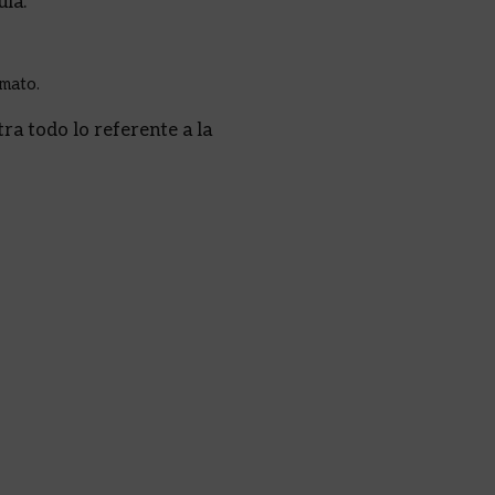
uía.
rmato.
ra todo lo referente a la