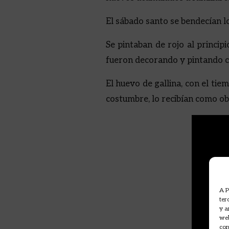
El sábado santo se bendecían l
Se pintaban de rojo al princi
fueron decorando y pintando c
El huevo de gallina, con el tie
costumbre, lo recibían como ob
A P
ter
y a
web
com