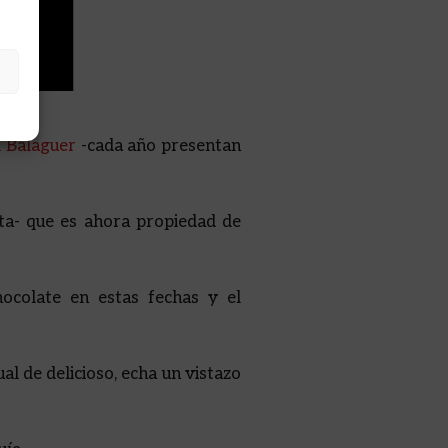
l Balaguer
-cada año presentan
ita- que es ahora propiedad de
ocolate en estas fechas y el
l de delicioso, echa un vistazo