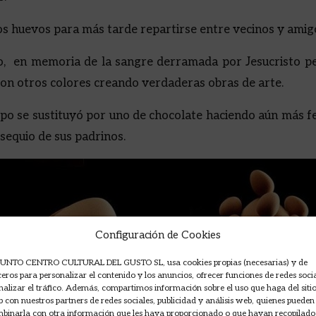
os huevos para más tarde repartirse entre vecinos y amig
pio, en memoria de la sangre derramada por Jesucristo pe
on otros colores creando verdaderas obras de arte.
mpo se sustituyó por uno de chocolate haciendo aún más fe
sequio de sus padrinos.
Configuración de Cookies
UNTO CENTRO CULTURAL DEL GUSTO SL, usa cookies propias (necesarias) y de
ceros para personalizar el contenido y los anuncios, ofrecer funciones de redes soci
nalizar el tráfico. Además, compartimos información sobre el uso que haga del siti
 con nuestros partners de redes sociales, publicidad y análisis web, quienes pueden
binarla con otra información que les haya proporcionado o que hayan recopilado