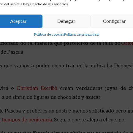
tir del uso que haya hecho de sus servicios.
Aceptar
Denegar
Configurar
Política de cookies
Política de privacidad
cionado de tal manera que pasteleros de la talla de
Orio
 de Pascua
as que vamos a poder encontrar en la mítica La Duques
ovira o
Christian Escribà
crean verdaderas joyas de ch
a un sinfín de figuras de chocolate y azúcar.
e Pascua y prefieres un postre menos sofisticado pero igua
a tiempos de penitencia
. Seguro que te alegra el cuerpo.