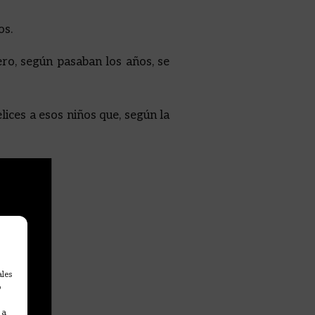
os.
ro, según pasaban los años, se
lices a esos niños que, según la
ales
o
 a