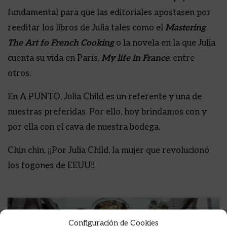
fundamental para que las editoriales apostasen por
reeditar los libros de Julia tales como el
Mastering
The Art fo French Cooking
o la novela en la que Julia
cuenta su vida en París,
My life in France
, entre
otros.
En A PUNTO, Julia Child es un referente y una de
nuestras preferidas. Por ello, hoy brindamos con y
por ella con el cava de nuestra bodega.
Chin chin, ¡¡Por Julia Child, la mujer que revolucionó
los fogones de EEUU!!
Configuración de Cookies