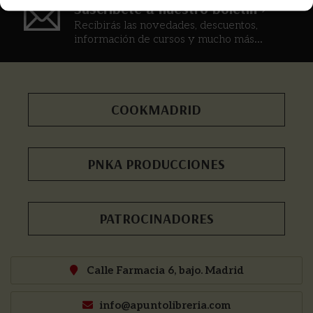
Suscríbete a nuestro boletín >
Recibirás las novedades, descuentos,
información de cursos y mucho más...
COOKMADRID
PNKA PRODUCCIONES
PATROCINADORES
Calle Farmacia 6, bajo. Madrid
info@apuntolibreria.com