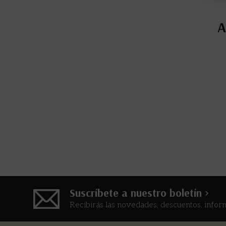
A
Suscríbete a nuestro boletín >
Recibirás las novedades, descuentos, infor