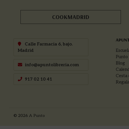
COOKMADRID
APUN
Calle Farmacia 6, bajo.
Madrid
Escuel
Punto
Blog
info@apuntolibreria.com
Calend
Cesta 
917 02 10 41
Regala
© 2026
A Punto