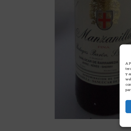
A P
ter
y a
web
com
par