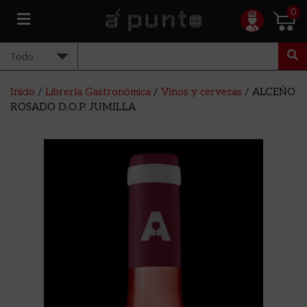
0
Inicio
/
Librería Gastronómica
/
Vinos y cervezas
/ ALCEÑO
ROSADO D.O.P. JUMILLA