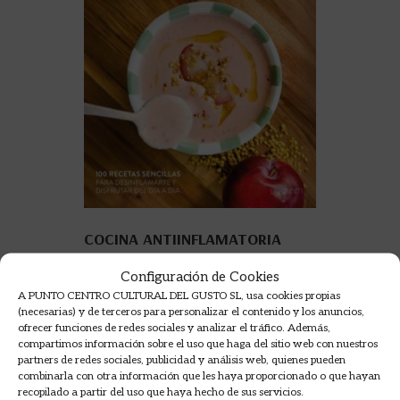
COCINA ANTIINFLAMATORIA
Configuración de Cookies
BEA GÓMEZ BEALNATURAL
A PUNTO CENTRO CULTURAL DEL GUSTO SL, usa cookies propias
19,95
€
(necesarias) y de terceros para personalizar el contenido y los anuncios,
ofrecer funciones de redes sociales y analizar el tráfico. Además,
compartimos información sobre el uso que haga del sitio web con nuestros
AÑADIR A LA CESTA
partners de redes sociales, publicidad y análisis web, quienes pueden
combinarla con otra información que les haya proporcionado o que hayan
recopilado a partir del uso que haya hecho de sus servicios.