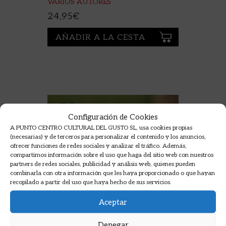
VARIOS AUTORES
24,95
€
AÑADIR A LA CESTA
Configuración de Cookies
A PUNTO CENTRO CULTURAL DEL GUSTO SL, usa cookies propias
(necesarias) y de terceros para personalizar el contenido y los anuncios,
ofrecer funciones de redes sociales y analizar el tráfico. Además,
compartimos información sobre el uso que haga del sitio web con nuestros
partners de redes sociales, publicidad y análisis web, quienes pueden
combinarla con otra información que les haya proporcionado o que hayan
recopilado a partir del uso que haya hecho de sus servicios.
Aceptar
Denegar