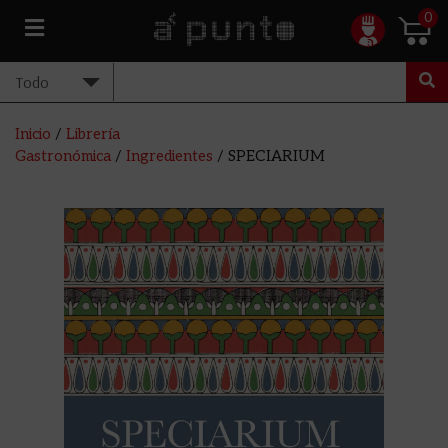
0
Inicio
/
Librería
Gastronómica
/
Ingredientes
/ SPECIARIUM