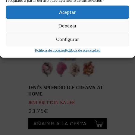
recopilado a partir del uso que haya hecho de sus servicios.
Aceptar
Denegar
Configurar
Política de cookies
Política de privacidad
JENI’S SPLENDID ICE CREAMS AT
HOME
JENI BRITTON BAUER
23,75
€
AÑADIR A LA CESTA