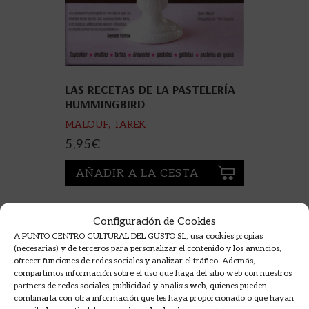
LAS RECETAS DE LA PASTELERÍA
HUMMINGBIRD
MALOUF, TAREK
5,95
€
AÑADIR A LA CESTA
Configuración de Cookies
A PUNTO CENTRO CULTURAL DEL GUSTO SL, usa cookies propias
(necesarias) y de terceros para personalizar el contenido y los anuncios,
ofrecer funciones de redes sociales y analizar el tráfico. Además,
compartimos información sobre el uso que haga del sitio web con nuestros
partners de redes sociales, publicidad y análisis web, quienes pueden
combinarla con otra información que les haya proporcionado o que hayan