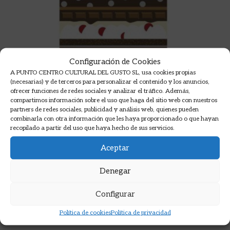
Configuración de Cookies
A PUNTO CENTRO CULTURAL DEL GUSTO SL, usa cookies propias
(necesarias) y de terceros para personalizar el contenido y los anuncios,
EL GRAN MANUAL DEL
ofrecer funciones de redes sociales y analizar el tráfico. Además,
CHOCOLATERO
compartimos información sobre el uso que haga del sitio web con nuestros
partners de redes sociales, publicidad y análisis web, quienes pueden
DUPUIS MELANIE
combinarla con otra información que les haya proporcionado o que hayan
recopilado a partir del uso que haya hecho de sus servicios.
29,00
€
Aceptar
AÑADIR A LA CESTA
Denegar
Configurar
Política de cookies
Política de privacidad