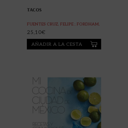
TACOS
FUENTES CRUZ, FELIPE ; FORDHAM,
BEN
25,10
€
AÑADIR A LA CESTA