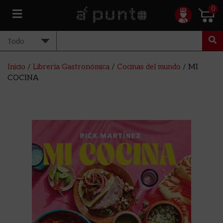
0
Inicio
/
Librería Gastronómica
/
Cocinas del mundo
/ MI
COCINA