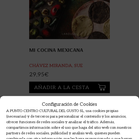
MI COCINA MEXICANA
CHÁVEZ MIRANDA, SUE
29,95
€
AÑADIR A LA CESTA
Configuración de Cookies
A PUNTO CENTRO CULTURAL DEL GUSTO SL, usa cookies propias
(necesarias) y de terceros para personalizar el contenido y los anuncios,
ofrecer funciones de redes sociales y analizar el tráfico. Además,
compartimos información sobre el uso que haga del sitio web con nuestros
partners de redes sociales, publicidad y análisis web, quienes pueden
combinarla con otra información que les haya proporcionado o que hayan