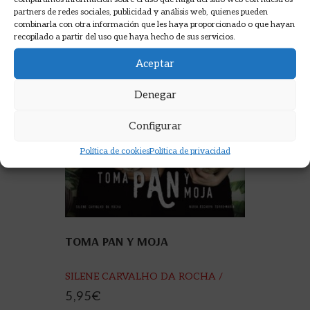
partners de redes sociales, publicidad y análisis web, quienes pueden
combinarla con otra información que les haya proporcionado o que hayan
recopilado a partir del uso que haya hecho de sus servicios.
Aceptar
Denegar
Configurar
Política de cookies
Política de privacidad
TOMA PAN Y MOJA
SILENE CARVALHO DA ROCHA /
NURIA ESCARPA
5,95
€