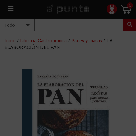
0
Inicio
/
Librería Gastronómica
/
Panes y masas
/ LA
ELABORACIÓN DEL PAN