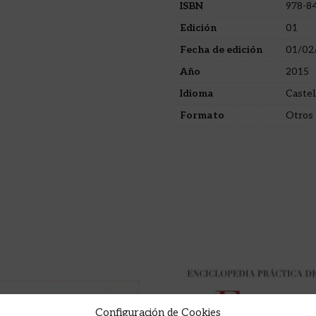
ISBN
978-8
Edición
01
Fecha de edición
01/02
Año
2015
Idioma
Castel
Formato
Otros
Configuración de Cookies