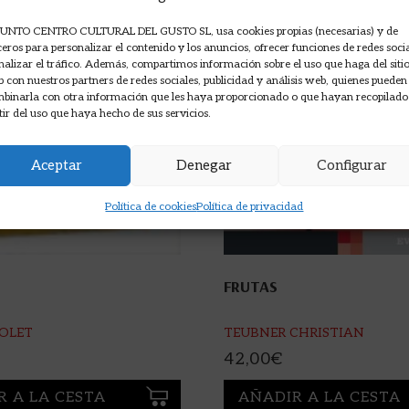
UNTO CENTRO CULTURAL DEL GUSTO SL, usa cookies propias (necesarias) y de
ceros para personalizar el contenido y los anuncios, ofrecer funciones de redes soci
nalizar el tráfico. Además, compartimos información sobre el uso que haga del siti
 con nuestros partners de redes sociales, publicidad y análisis web, quienes pueden
binarla con otra información que les haya proporcionado o que hayan recopilado
tir del uso que haya hecho de sus servicios.
Aceptar
Denegar
Configurar
Política de cookies
Política de privacidad
FRUTAS
ROLET
TEUBNER CHRISTIAN
42,00
€
R A LA CESTA
AÑADIR A LA CESTA