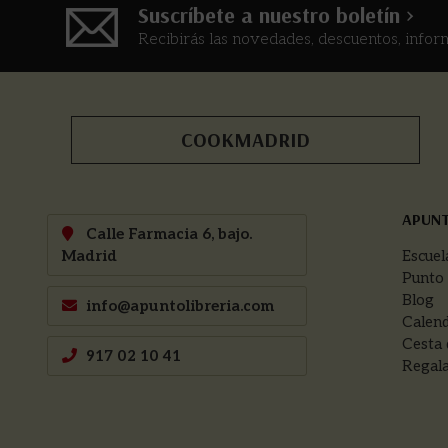
Suscríbete a nuestro boletín >
Recibirás las novedades, descuentos, infor
COOKMADRID
APUN
Calle Farmacia 6, bajo.
Madrid
Escuel
Punto
Blog
info@apuntolibreria.com
Calend
Cesta 
917 02 10 41
Regala