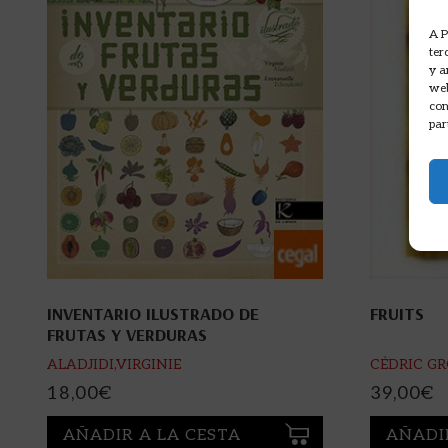
A P
ter
y a
web
com
par
INVENTARIO ILUSTRADO DE
FRUITS
FRUTAS Y VERDURAS
ALADJIDI,VIRGINIE
CÉDRIC G
18,00
€
39,00
€
AÑADIR A LA CESTA
AÑADI