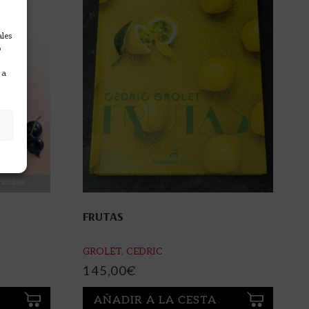
ales
o
 a
FRUTAS
GROLET, CEDRIC
145,00
€
AÑADIR A LA CESTA