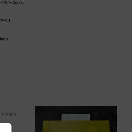
4-414-2521-7
/2011
lano