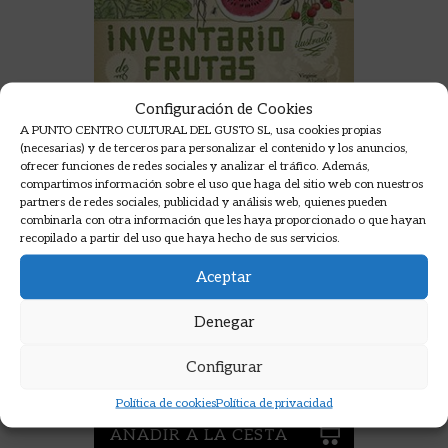
Configuración de Cookies
A PUNTO CENTRO CULTURAL DEL GUSTO SL, usa cookies propias
(necesarias) y de terceros para personalizar el contenido y los anuncios,
ofrecer funciones de redes sociales y analizar el tráfico. Además,
compartimos información sobre el uso que haga del sitio web con nuestros
partners de redes sociales, publicidad y análisis web, quienes pueden
combinarla con otra información que les haya proporcionado o que hayan
recopilado a partir del uso que haya hecho de sus servicios.
Aceptar
INVENTARIO ILUSTRADO DE
Denegar
FRUTAS Y VERDURAS
ALADJIDI,VIRGINIE
Configurar
18,00
€
Política de cookies
Política de privacidad
AÑADIR A LA CESTA