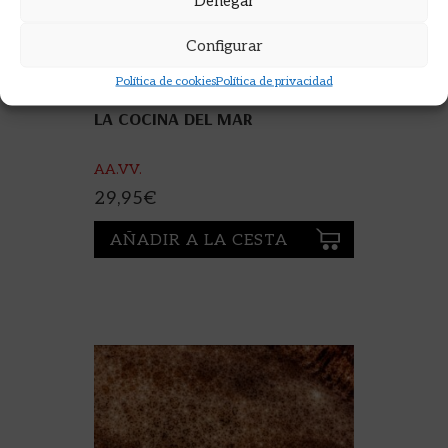
Denegar
Configurar
Política de cookies
Política de privacidad
LA COCINA DEL MAR
AA.VV.
29,95
€
AÑADIR A LA CESTA