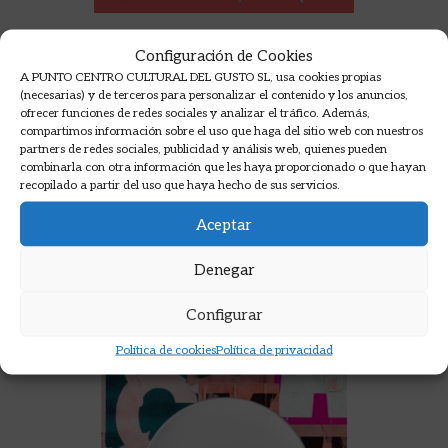
LA CLAVE ESTÁ EN EL CEREBRO
Configuración de Cookies
A PUNTO CENTRO CULTURAL DEL GUSTO SL, usa cookies propias
(necesarias) y de terceros para personalizar el contenido y los anuncios,
KNUDSEN, LENE
ofrecer funciones de redes sociales y analizar el tráfico. Además,
17,90
€
compartimos información sobre el uso que haga del sitio web con nuestros
partners de redes sociales, publicidad y análisis web, quienes pueden
combinarla con otra información que les haya proporcionado o que hayan
AÑADIR A LA CESTA
recopilado a partir del uso que haya hecho de sus servicios.
Aceptar
Denegar
Configurar
Política de cookies
Política de privacidad