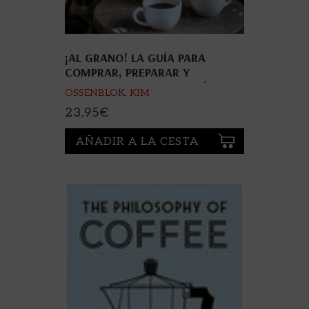
¡AL GRANO! LA GUÍA PARA
COMPRAR, PREPARAR Y
DEGUSTAR EL MEJOR CAFÉ
OSSENBLOK, KIM
23,95
€
AÑADIR A LA CESTA