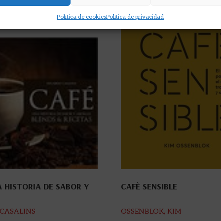
Política de cookies
Política de privacidad
A HISTORIA DE SABOR Y
CAFÈ SENSIBLE
CASALINS
OSSENBLOK, KIM