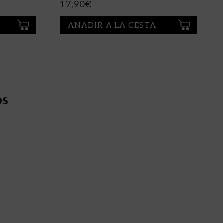
17,90
€
AÑADIR A LA CESTA
os