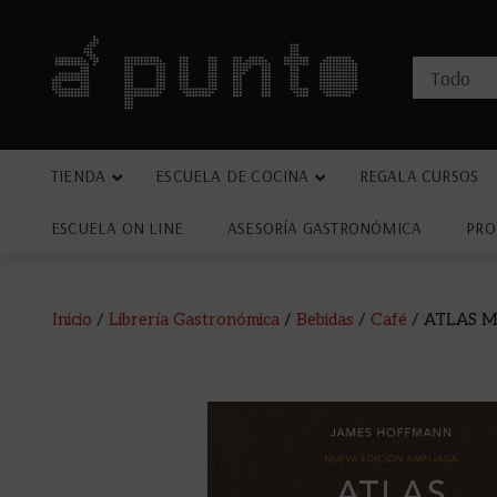
TIENDA
ESCUELA DE COCINA
REGALA CURSOS
ESCUELA ON LINE
ASESORÍA GASTRONÓMICA
PRO
Inicio
/
Librería Gastronómica
/
Bebidas
/
Café
/ ATLAS 