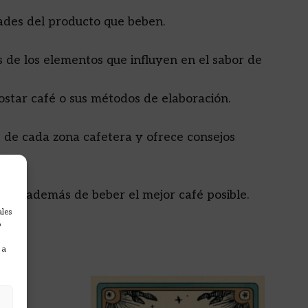
dades del producto que beben.
s de los elementos que influyen en el sabor de
tostar café o sus métodos de elaboración.
es de cada zona cafetera y ofrece consejos
ades, además de beber el mejor café posible.
ales
o
 a