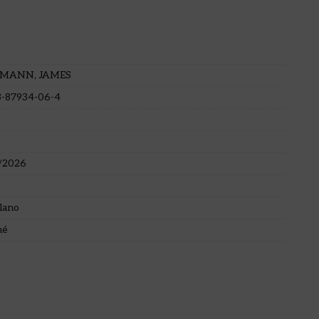
MANN, JAMES
3-87934-06-4
/2026
lano
né