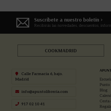
Suscríbete a nuestro boletín >
Recibirás las novedades, descuentos, infor
COOKMADRID
APUN
Calle Farmacia 6, bajo.
Madrid
Escuel
Punto
Blog
info@apuntolibreria.com
Calend
Cesta 
917 02 10 41
Regala