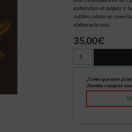
Los consumidores de caf
entienden el origen y l
cultivo, cómo se cosech
elaborarlo son…
35,00
€
Cantidad
¿Crees que este prod
¡Puedes comprar una 
R