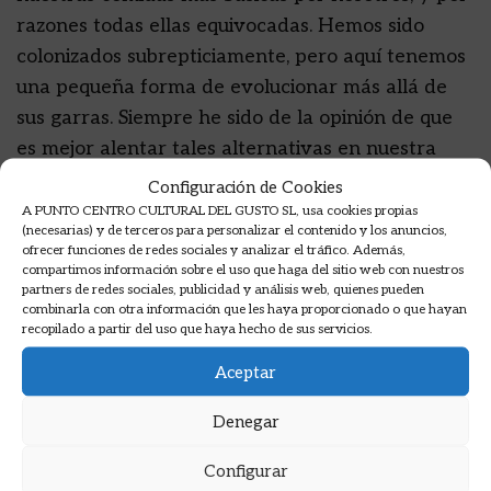
razones todas ellas equivocadas. Hemos sido
colonizados subrepticiamente, pero aquí tenemos
una pequeña forma de evolucionar más allá de
sus garras. Siempre he sido de la opinión de que
es mejor alentar tales alternativas en nuestra
propia cultura antes de correr a cambiar el
Configuración de Cookies
mundo -el tercer mundo en particular- porque
A PUNTO CENTRO CULTURAL DEL GUSTO SL, usa cookies propias
(necesarias) y de terceros para personalizar el contenido y los anuncios,
somos nosotros los que hemos sido saturados de
ofrecer funciones de redes sociales y analizar el tráfico. Además,
materialismo y ahora sentimos una extrema
compartimos información sobre el uso que haga del sitio web con nuestros
partners de redes sociales, publicidad y análisis web, quienes pueden
necesidad por una nueva dirección de
combinarla con otra información que les haya proporcionado o que hayan
recopilado a partir del uso que haya hecho de sus servicios.
crecimiento personal y espiritual.
Aceptar
Denegar
El resto del mundo está observando y puede
Configurar
aprender de nosotros si tomamos la iniciativa. La