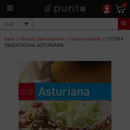
0
Inicio
/
Librería Gastronómica
/
Cocina española
/ COCINA
TRADICIONAL ASTURIANA