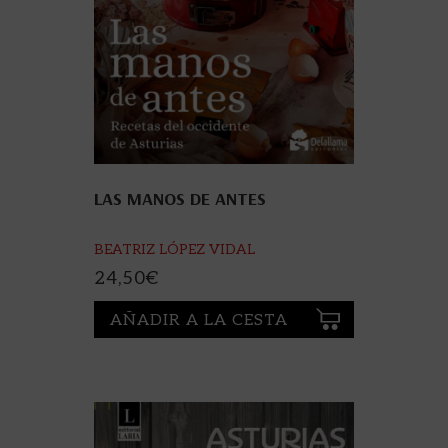
LAS MANOS DE ANTES
BEATRIZ LÓPEZ VIDAL
24,50
€
AÑADIR A LA CESTA