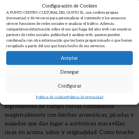
vecinas, vecinos, cocineros profesionales y
Configuración de Cookies
amateurs, peñas gastronómicas, libros, revistas y
A PUNTO CENTRO CULTURAL DEL GUSTO SL, usa cookies propias
(necesarias) y de terceros para personalizar el contenido y los anuncios,
publicaciones de cocina tradicional murciana…
ofrecer funciones de redes sociales y analizar el tráfico. Además,
Recetas que podemos calificar como verdaderas
compartimos información sobre el uso que haga del sitio web con nuestros
partners de redes sociales, publicidad y análisis web, quienes pueden
joyas gastronómicas que se han puesto al día
combinarla con otra información que les haya proporcionado o que hayan
para que nos salgan perfectas. Un homenaje a la
recopilado a partir del uso que haya hecho de sus servicios.
riqueza y variedad de la cocina murciana
Aceptar
recorriendo sus localidades costeras, con guisos
marineros, pescados, calderos y sopas, pasando
Denegar
por la cocina de interior, de migas, carnes de caza,
Configurar
gachas, gazpachos y sémolas…, sin olvidar la
cocina huertana, basada en verduras y hortalizas,
Política de cookies
Política de privacidad
ingredientes de campo corral, combinados
magistralmente con hierbas aromáticas, picadas y
majados que dan lugar a auténticas maravillas
ricas en aroma, sabor y originalidad. Como broche