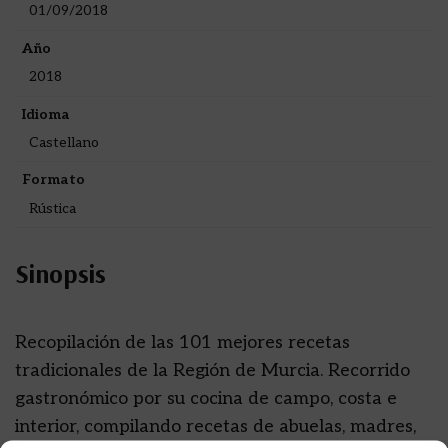
01/09/2018
Año
2018
Idioma
Castellano
Formato
Rústica
Sinopsis
Recopilación de las 101 mejores recetas
tradicionales de la Región de Murcia. Recorrido
gastronómico por su cocina de campo, costa e
interior, compilando recetas de abuelas, madres,