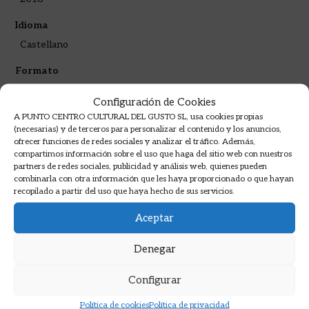
Idioma
Castellano
Formato
Otros
Configuración de Cookies
A PUNTO CENTRO CULTURAL DEL GUSTO SL, usa cookies propias
Sinopsis
(necesarias) y de terceros para personalizar el contenido y los anuncios,
ofrecer funciones de redes sociales y analizar el tráfico. Además,
compartimos información sobre el uso que haga del sitio web con nuestros
partners de redes sociales, publicidad y análisis web, quienes pueden
combinarla con otra información que les haya proporcionado o que hayan
La cocina griega sabe a buena sal de sus mares
recopilado a partir del uso que haya hecho de sus servicios.
azules, a aceite de oliva de fruta dorada, a pan
Aceptar
fresco y auténtico, uniendo de esta manera el
mar, el sol y la tierra.
Denegar
«María muestra la importancia que tiene la cocina
Configurar
griega en la historia y cultura de su país».
Política de cookies
Política de privacidad