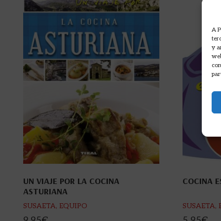
A P
ter
y a
web
com
par
UN VIAJE POR LA COCINA
COCINA E
ASTURIANA
SUSAETA, EQUIPO
SUSAETA,
9,95
€
5,95
€