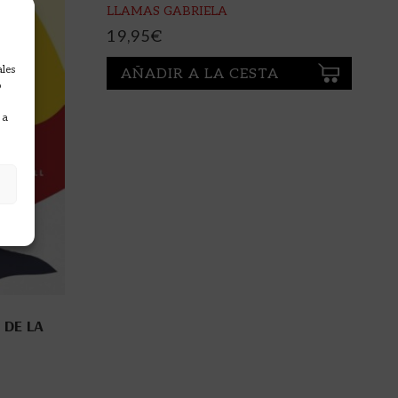
LLAMAS GABRIELA
19,95
€
ales
AÑADIR A LA CESTA
o
 a
 DE LA