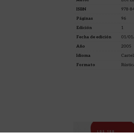
ISBN
978-8
Páginas
96
Edición
1
Fecha de edición
01/01
Año
2005
Idioma
Castel
Formato
Rústic