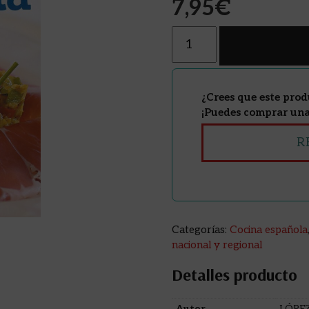
7,95
€
Cantidad
¿Crees que este prod
¡Puedes comprar una 
R
Categorías:
Cocina española
nacional y regional
Detalles producto
Autor
LÓPE