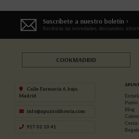
Suscríbete a nuestro boletín >
Recibirás las novedades, descuentos, infor
COOKMADRID
APUN
Calle Farmacia 6, bajo.
Madrid
Escuel
Punto
Blog
info@apuntolibreria.com
Calend
Cesta 
917 02 10 41
Regala