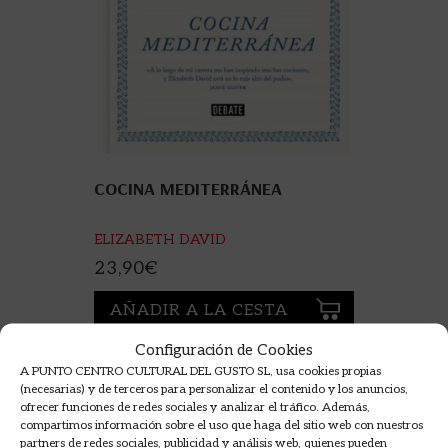
COCINA MEDITERRÁNEA
ELIZABETH DAVID
23,90
€
AÑADIR A LA CESTA
Configuración de Cookies
A PUNTO CENTRO CULTURAL DEL GUSTO SL, usa cookies propias
(necesarias) y de terceros para personalizar el contenido y los anuncios,
ofrecer funciones de redes sociales y analizar el tráfico. Además,
compartimos información sobre el uso que haga del sitio web con nuestros
partners de redes sociales, publicidad y análisis web, quienes pueden