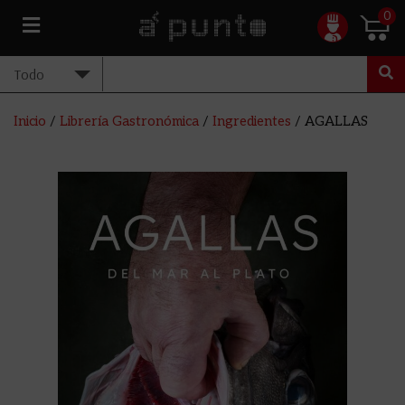
0
Inicio
/
Librería Gastronómica
/
Ingredientes
/ AGALLAS