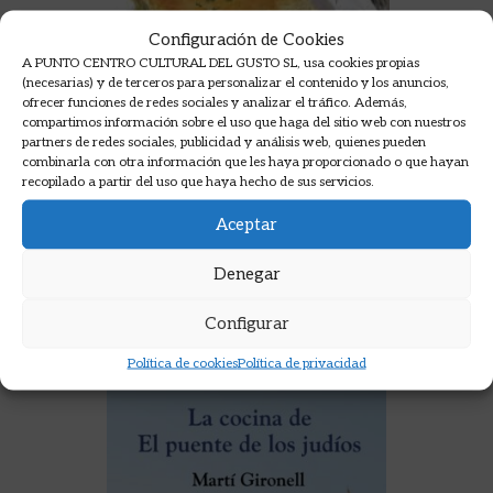
Configuración de Cookies
A PUNTO CENTRO CULTURAL DEL GUSTO SL, usa cookies propias
(necesarias) y de terceros para personalizar el contenido y los anuncios,
ofrecer funciones de redes sociales y analizar el tráfico. Además,
compartimos información sobre el uso que haga del sitio web con nuestros
partners de redes sociales, publicidad y análisis web, quienes pueden
combinarla con otra información que les haya proporcionado o que hayan
COCINA KOSHER
recopilado a partir del uso que haya hecho de sus servicios.
Aceptar
URIEL, ROBERTO / CUENCA, ROCÍO
5,95
€
Denegar
AÑADIR A LA CESTA
Configurar
Política de cookies
Política de privacidad