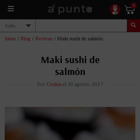
0
Inicio
/
Blog
/
Recetas
/
Maki sushi de salmón
Maki sushi de
salmón
Por
Cocina
el
30 agosto, 2017